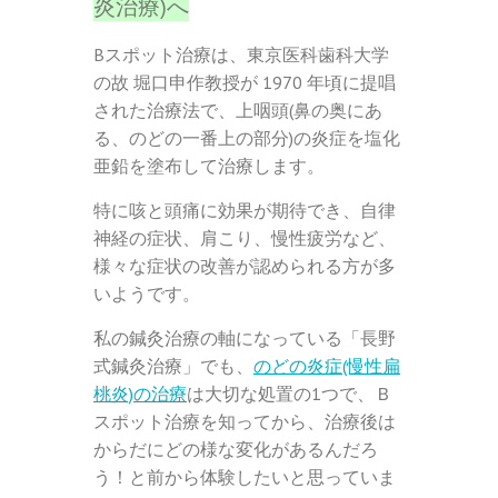
炎治療)へ
Bスポット治療は、東京医科歯科大学
の故 堀口申作教授が 1970 年頃に提唱
された治療法で、上咽頭(鼻の奥にあ
る、のどの一番上の部分)の炎症を塩化
亜鉛を塗布して治療します。
特に咳と頭痛に効果が期待でき、自律
神経の症状、肩こり、慢性疲労など、
様々な症状の改善が認められる方が多
いようです。
私の鍼灸治療の軸になっている「長野
式鍼灸治療」でも、
のどの炎症(慢性扁
桃炎)の治療
は大切な処置の1つで、Ｂ
スポット治療を知ってから、治療後は
からだにどの様な変化があるんだろ
う！と前から体験したいと思っていま