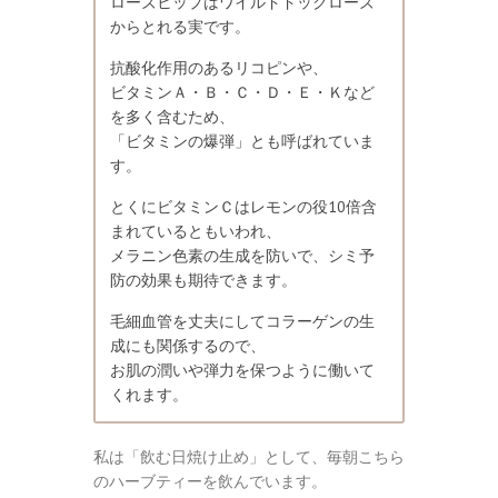
ローズヒップはワイルドドックローズ
からとれる実です。
抗酸化作用のあるリコピンや、
ビタミンＡ・Ｂ・Ｃ・Ｄ・Ｅ・Ｋなど
を多く含むため、
「ビタミンの爆弾」とも呼ばれていま
す。
とくにビタミンＣはレモンの役10倍含
まれているともいわれ、
メラニン色素の生成を防いで、シミ予
防の効果も期待できます。
毛細血管を丈夫にしてコラーゲンの生
成にも関係するので、
お肌の潤いや弾力を保つように働いて
くれます。
私は「飲む日焼け止め」として、毎朝こちら
のハーブティーを飲んでいます。