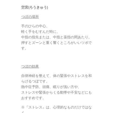
労宮(ろうきゅう)
つぼの場所
手のひらの中心、
軽く手をむすんだ時に、
中指の指先または、中指と薬指の間あたり。
押すとズーンと重く響くところがいいツボで
す。
つぼの効果
自律神経を整えて、体の緊張やストレスを和
らげるつぼです。
熱中症予防、頭痛、眠りが浅い方や、
ストレスや緊張からくる動悸や不安などにも
おすすめです。
※『ストレス』は、心理的なものだけではな
く、