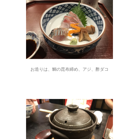
お造りは、鯛の昆布締め、アジ、酢ダコ