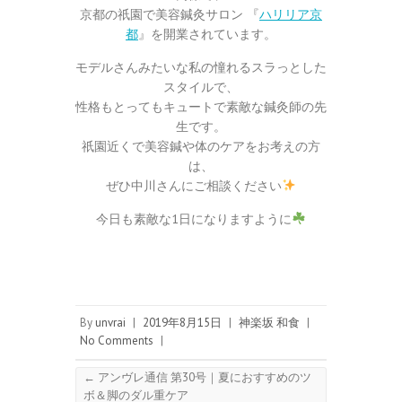
京都の祇園で美容鍼灸サロン 『
ハリリア京
都
』を開業されています。
モデルさんみたいな私の憧れるスラっとした
スタイルで、
性格もとってもキュートで素敵な鍼灸師の先
生です。
祇園近くで美容鍼や体のケアをお考えの方
は、
ぜひ中川さんにご相談ください
今日も素敵な1日になりますように
By
unvrai
|
2019年8月15日
|
神楽坂 和食
|
No Comments
|
←
アンヴレ通信 第30号｜夏におすすめのツ
ボ＆脚のダル重ケア