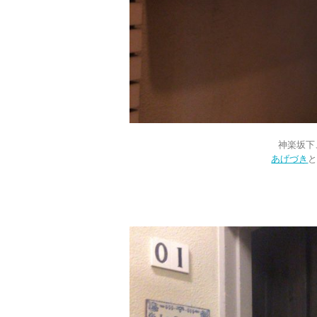
神楽坂下
あげづき