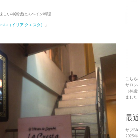
味しい神楽坂はスペイン料理
a Cuesta（イリア クエスタ）
」
こちら
サロン
（神楽
ました
最
サブB
2025