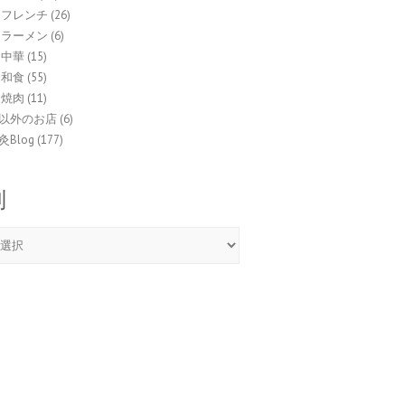
 フレンチ
(26)
 ラーメン
(6)
 中華
(15)
 和食
(55)
 焼肉
(11)
以外のお店
(6)
Blog
(177)
別