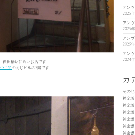
アンヴ
2025
アンヴ
2025
アンヴ
2025
アンヴ
2024
、飯田橋駅に近いお店です。
と
つじ半
の同じビルの2階です。
カ
その他
神楽坂
神楽坂
神楽坂
神楽坂
神楽坂
神楽坂