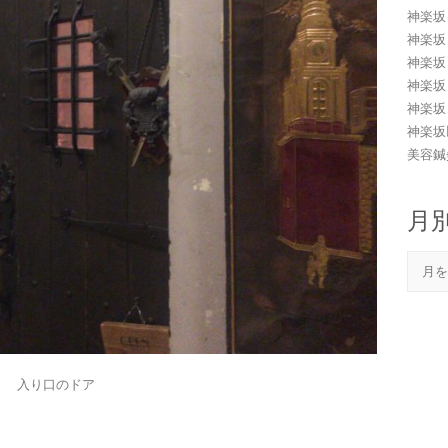
神楽坂
神楽坂
神楽坂
神楽坂
神楽坂
神楽坂
美容鍼灸
月
月
別
入り口のドア