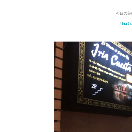
今日の美
「
Iri