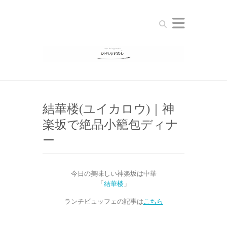
Search
結華楼(ユイカロウ)｜神
楽坂で絶品小籠包ディナ
ー
今日の美味しい神楽坂は中華
「
結華楼
」
ランチビュッフェの記事は
こちら