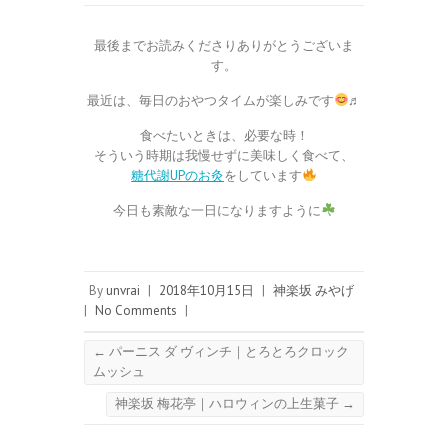
最後までお読みくださりありがとうございま
す。
最近は、毎日のおやつタイムが楽しみです
♬
食べたいときは、必要な時！
そういう時期は我慢せずに美味しく食べて、
糖代謝UPのお灸
をしています
今日も素敵な一日になりますように
By
unvrai
|
2018年10月15日
|
神楽坂 みやげ
|
No Comments
|
←
パーニス ダ ヴィンチ｜とろとろクロック
ムッシュ
神楽坂 梅花亭｜ハロウィンの上生菓子
→